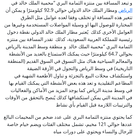
و تبعد المسافة بين منتزه الثمامة البري “محمية الملك خالد في
الرياض
ومطار الملك خالد الدولي حوالي 92.9 كيلومترًا و يمكن أن
تتغير هذه المسافة او تختلف وفقا لعده عوامل مثل الطرق
المختارة للوصول اليها او وسيلة المواصلات المستخدمة وغيرها من
العوامل الأخرى كذلك يُعتبر مطار الملك خالد الدولي نقطة دخول
رئيسية للمملكة العربية السعودية، كذلك تقدر المسافة بين منتزه
الثمامة البري “محمية الملك خالد و منطقة وسط المدينة بالرياض
بحوالي 64.7 كيلومترًا حيث يمكنك الاستمتاع بالعديد من الأنشطة
والمعالم السياحية هناك مثل التسوق في السوق القديم (المنطقة
التاريخية) في وسط الرياض والتجول في الأزقة الضيقة
واستكشاف محلات البيع بالتجزئة و تناول الأطعمة الشهية في
المطاعم التقليدية و تعد هذه بعض الأنشطة التي يمكنك القيام بها
في وسط مدينة الرياض كما يوجد المزيد من الأماكن والفعاليات
في المدينة التي يمكن استكشافها كذلك يُنصح بالتحقق من الأوقات
والترتيبات اللازمة قبل القيام بأي نشاط
كما يحتوي منتزه الثمامة البري على عدد ضخم من المخيمات البالغ
عددها حوالي 121 مخيم، تشمل مختلف الفئات ويضم خيام خاصة
للرجال والنساء ويحتوي على دورات مياه