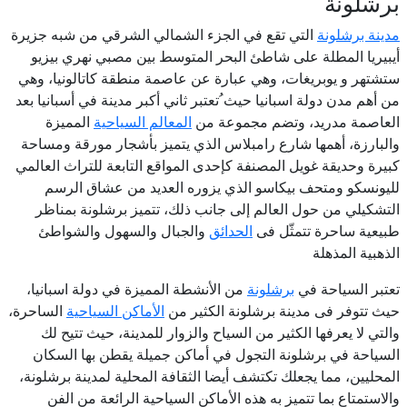
برشلونة
مدينة برشلونة
التي تقع في الجزء الشمالي الشرقي من شبه جزيرة
أيبيريا المطلة على شاطئ البحر المتوسط بين مصبي نهري بيزيو
ستشتهر و يوبريغات، وهي عبارة عن عاصمة منطقة كاتالونيا، وهي
من أهم مدن دولة اسبانيا حيث ُتعتبر ثاني أكبر مدينة في أسبانيا بعد
العاصمة مدريد، وتضم مجموعة من
المعالم السياحية
المميزة
والبارزة، أهمها شارع رامبلاس الذي يتميز بأشجار مورقة ومساحة
كبيرة وحديقة غويل المصنفة كإحدى المواقع التابعة للتراث العالمي
لليونسكو ومتحف بيكاسو الذي يزوره العديد من عشاق الرسم
التشكيلي من حول العالم إلى جانب ذلك، تتميز برشلونة بمناظر
طبيعية ساحرة تتمثّل فى
الحدائق
والجبال والسهول والشواطئ
الذهبية المذهلة
تعتبر السياحة في
برشلونة
من الأنشطة المميزة في دولة اسبانيا،
حيث تتوفر فى مدينة برشلونة الكثير من
الأماكن السياحية
الساحرة،
والتي لا يعرفها الكثير من السياح والزوار للمدينة، حيث تتيح لك
السياحة في برشلونة التجول في أماكن جميلة يقطن بها السكان
المحليين، مما يجعلك تكتشف أيضا الثقافة المحلية لمدينة برشلونة،
والاستمتاع بما تتميز به هذه الأماكن السياحية الرائعة من الفن