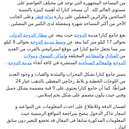
من المساجد المشهورة التي توجد في مختلف العواصم على
مستوى العالم كله . أن مسجد كتارا له أهمية كبيرة بالنسبة
السائحين والزائرين المقبلين على زيارة
دولة قطر
وعلى الجانب
الآخر من أكثر المساجد شهرة ومفضلة لدى الكثير من المصلين .
يقع جامع كتارا مدينة
الدوحة
حيث يبعد عن
مطار الدوحة الدولى
بحوالى 17 كيلو متر كما يبعد عن
وسط مدينة الدوحة
بحوالى 8 كيلو
متر مما يجعل
جامع كتارا
في موقع استراتيجي بالقرب من العديد
من
الفنادق
و
المطاعم
المختلفة و
اماكن التسوق ومولات
الدوحة
و
المعالم السياحية
المنتشرة في
كافة أنحاء
مدينة الدوحة
.
يتميز جامع كتارا بشكل المحراب والمئذنة والقباب و وجود العديد
من اللوحات الخطية و بلاط زجاجي المغطى بالذهب عيار 24
قيراطًا. كما أن جامع كتارا يحتوى على 9 قبة مصممة بشكل جميل
وفني حيث يكون مصمم على شكل نجم إسلامي .
لضمان الدقة وللاطلاع على احدث المعلومات عن المواعيد و
اسعار تذاكر الدخول ينصح بمراجعة المواقع الرسمية حيث
المعلومات المذكورة سابقا فى المقال قد تخضع للتغير دون سابق
انذار .