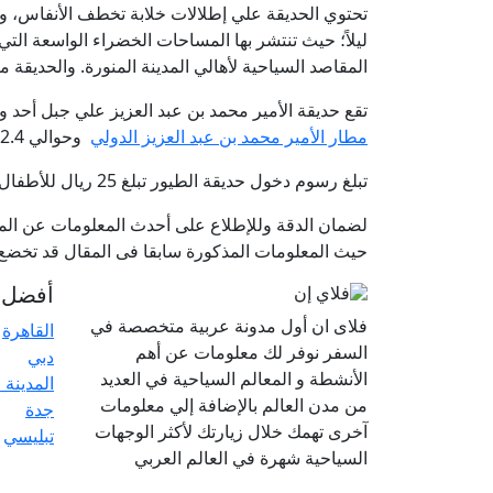
تحتوي الحديقة علي إطلالات خلابة تخطف الأنفاس، وع
ليلاً؛ حيث تنتشر بها المساحات الخضراء الواسعة الت
المقاصد السياحية لأهالي المدينة المنورة. والحديقة مفتوح
تقع حديقة الأمير محمد بن عبد العزيز علي جبل أحد وبجانب 
مطار الأمير محمد بن عبد العزيز الدولي
وحوالي 12.4 كم عن
تبلغ رسوم دخول حديقة الطيور تبلغ 25 ريال للأطفال أو البالغين، و15 ريال لمن هم دون الثلاث سنوات.
لضمان الدقة وللإطلاع على أحدث المعلومات عن الموا
حيث المعلومات المذكورة سابقا فى المقال قد تخضع ل
أفضل ا
فلاى ان أول مدونة عربية متخصصة في
القاهرة
السفر نوفر لك معلومات عن أهم
دبي
الأنشطة و المعالم السياحية في العديد
المدينة 
من مدن العالم بالإضافة إلي معلومات
جدة
آخرى تهمك خلال زيارتك لأكثر الوجهات
تبليسي
السياحية شهرة في العالم العربي